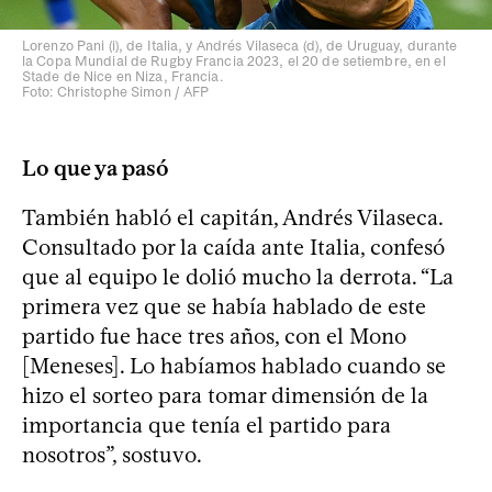
Lorenzo Pani (i), de Italia, y Andrés Vilaseca (d), de Uruguay, durante
la Copa Mundial de Rugby Francia 2023, el 20 de setiembre, en el
Stade de Nice en Niza, Francia.
Foto: Christophe Simon / AFP
Lo que ya pasó
También habló el capitán, Andrés Vilaseca.
Consultado por la caída ante Italia, confesó
que al equipo le dolió mucho la derrota. “La
primera vez que se había hablado de este
partido fue hace tres años, con el Mono
[Meneses]. Lo habíamos hablado cuando se
hizo el sorteo para tomar dimensión de la
importancia que tenía el partido para
nosotros”, sostuvo.