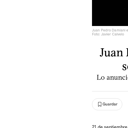
Juan Pedro Damiani en
Foto: Javier Calvelo
Juan 
s
Lo anunció
Guardar
21 de septiembre