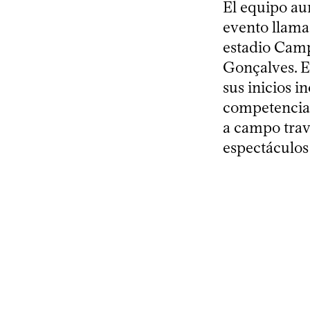
El equipo aur
evento llama
estadio Camp
Gonçalves. E
sus inicios 
competencia d
a campo travi
espectáculos 