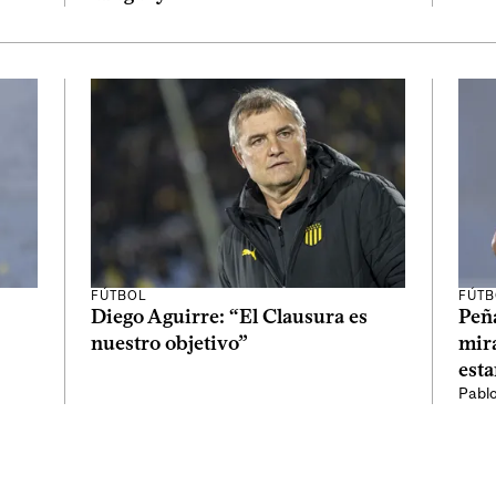
FÚTBOL
FÚTB
Diego Aguirre: “El Clausura es
Peña
nuestro objetivo”
mir
esta
Pabl