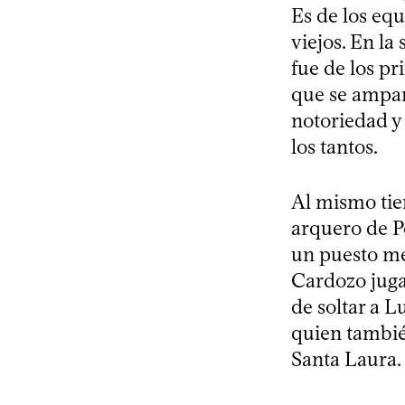
Es de los equ
viejos. En l
fue de los p
que se ampar
notoriedad y 
los tantos.
Al mismo tiem
arquero de P
un puesto men
Cardozo juga
de soltar a L
quien tambié
Santa Laura.