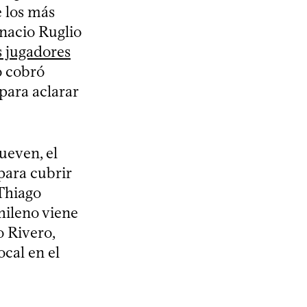
e los más
gnacio Ruglio
s jugadores
o cobró
para aclarar
ueven, el
para cubrir
 Thiago
hileno viene
o Rivero,
cal en el