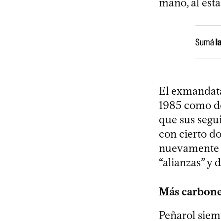
mano, al esta
Sumá
l
El exmandata
1985 como de
que sus segu
con cierto d
nuevamente a
“alianzas” y 
Más carbon
Peñarol siemp