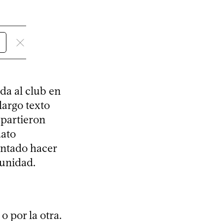
da al club en
largo texto
mpartieron
dato
entado hacer
 unidad.
o por la otra.