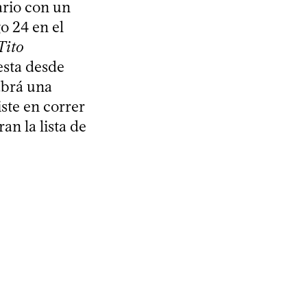
ario con un
o 24 en el
Tito
esta desde
abrá una
ste en correr
an la lista de