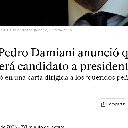
 el Palacio Peñarol (archivo, junio de 2017).
Pedro Damiani anunció 
erá candidato a presiden
 en una carta dirigida a los “queridos pe
Compartir
 de 2023
-
1 minuto de lectura