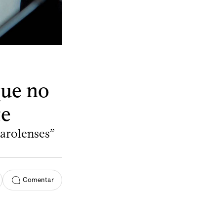
que no
te
ñarolenses”
Comentar