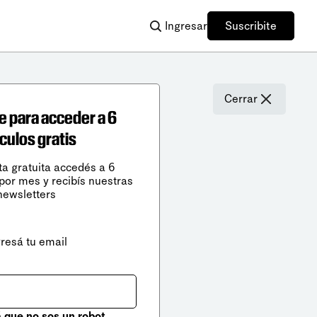
Ingresar
Suscribite
Cerrar
e para acceder a 6
ículos gratis
ta gratuita accedés a 6
 por mes y recibís nuestras
newsletters
gresá tu email
que no sos un robot