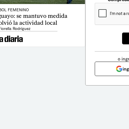
BOL FEMENINO
uayo: se mantuvo medida
olvió la actividad local
Fiorella Rodríguez
o ing
in