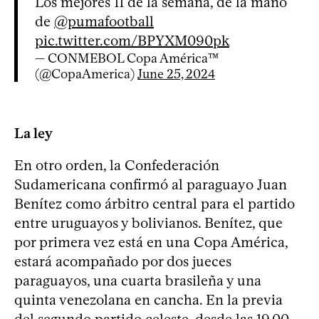
Los mejores 11 de la semana, de la mano
de
@pumafootball
pic.twitter.com/BPYXM090pk
— CONMEBOL Copa América™️
(@CopaAmerica)
June 25, 2024
La ley
En otro orden, la Confederación
Sudamericana confirmó al paraguayo Juan
Benítez como árbitro central para el partido
entre uruguayos y bolivianos. Benítez, que
por primera vez está en una Copa América,
estará acompañado por dos jueces
paraguayos, una cuarta brasileña y una
quinta venezolana en cancha. En la previa
del segundo partido celeste, desde las 19.00