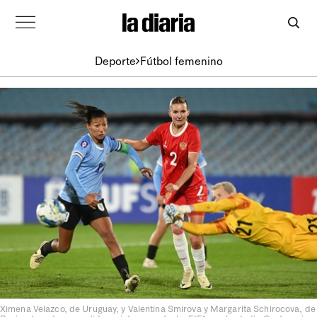
Deporte
Fútbol femenino
Ximena Velazco, de Uruguay, y Valentina Smirova y Margarita Schirocova, de