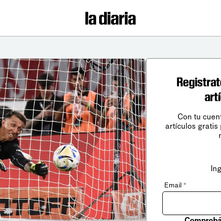
Registrat
art
Con tu cuen
artículos gratis
In
Email
*
Comprobá 