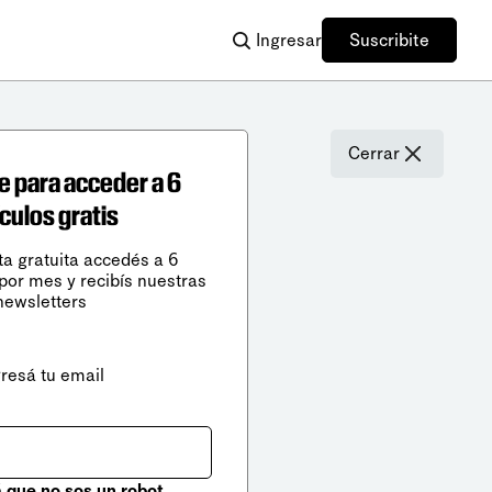
Ingresar
Suscribite
Cerrar
e para acceder a 6
ículos gratis
ta gratuita accedés a 6
 por mes y recibís nuestras
newsletters
gresá tu email
que no sos un robot