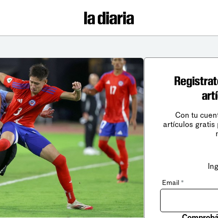
Registrat
art
Con tu cuen
artículos gratis
In
Email
*
Comprobá 