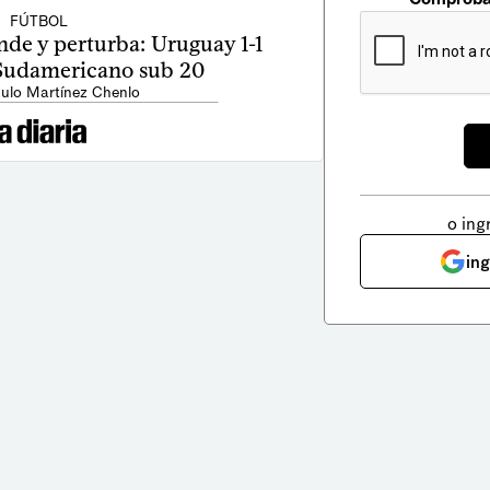
FÚTBOL
de y perturba: Uruguay 1-1
 Sudamericano sub 20
ulo Martínez Chenlo
o ing
in