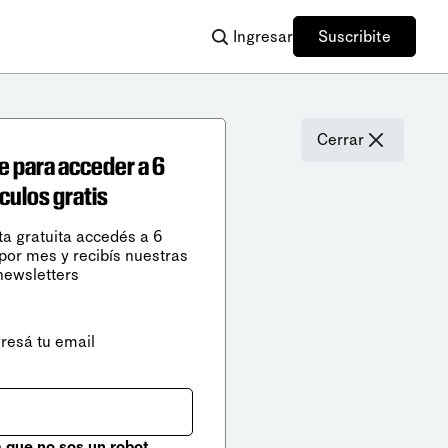
Ingresar
Suscribite
Cerrar
e para acceder a 6
ículos gratis
ta gratuita accedés a 6
 por mes y recibís nuestras
newsletters
gresá tu email
que no sos un robot