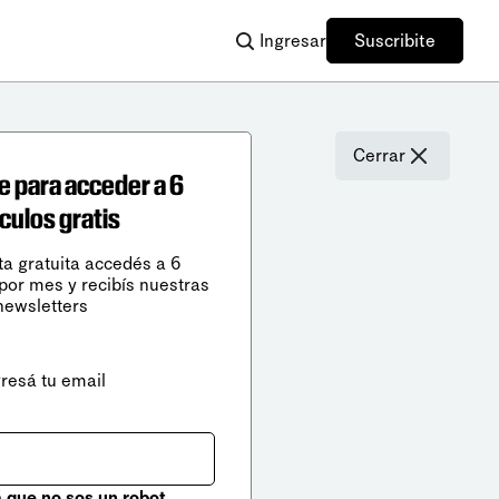
Ingresar
Suscribite
Cerrar
e para acceder a 6
ículos gratis
ta gratuita accedés a 6
 por mes y recibís nuestras
newsletters
gresá tu email
que no sos un robot