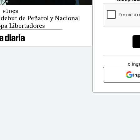
FÚTBOL
l debut de Peñarol y Nacional
opa Libertadores
o ing
in