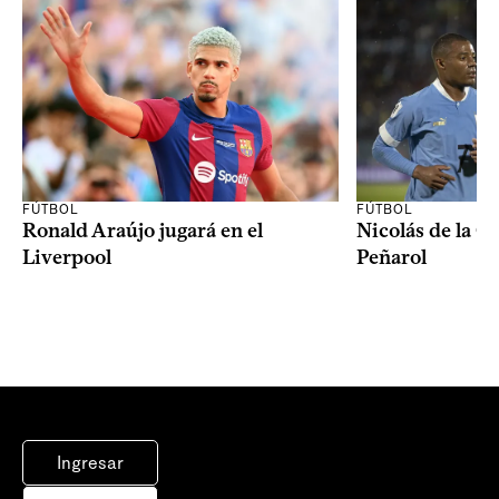
FÚTBOL
FÚTBOL
Ronald Araújo jugará en el
Nicolás de la C
Liverpool
Peñarol
Ingresar