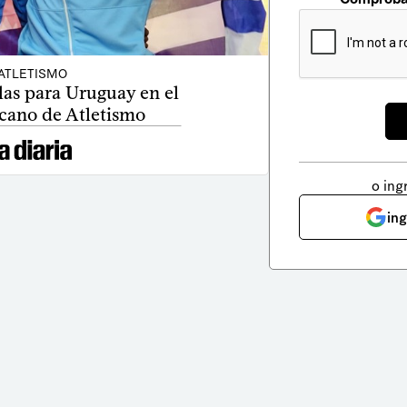
ATLETISMO
as para Uruguay en el
cano de Atletismo
o ing
in