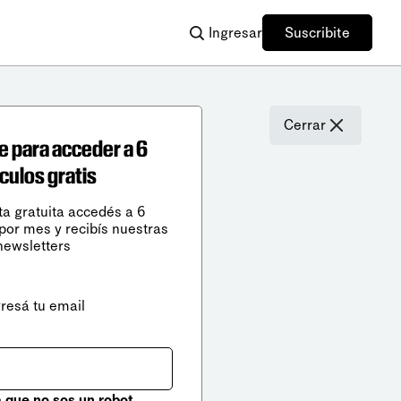
Ingresar
Suscribite
Cerrar
e para acceder a 6
ículos gratis
ta gratuita accedés a 6
 por mes y recibís nuestras
newsletters
gresá tu email
que no sos un robot