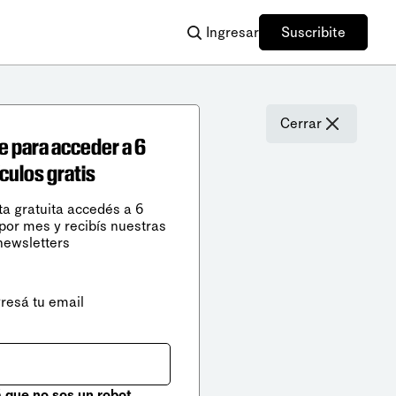
Ingresar
Suscribite
Cerrar
e para acceder a 6
ículos gratis
ta gratuita accedés a 6
 por mes y recibís nuestras
newsletters
gresá tu email
que no sos un robot