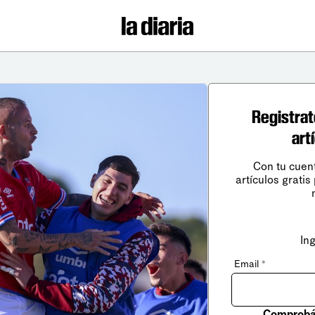
Registrat
art
Con tu cuen
artículos gratis
In
Email
*
Comprobá 