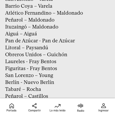
Barrio Coya – Varela
Atlético Fernandino – Maldonado
Peñarol – Maldonado
Ituzaingó – Maldonado
Aiguá – Aiguá
Pan de Azúcar - Pan de Azúcar
Litoral – Paysandú
Obreros Unidos – Guichón
Laureles - Fray Bentos
Figuritas - Fray Bentos
San Lorenzo – Young
Berlín - Nuevo Berlín
Tabaré – Rocha
Peñarol – Castillos
Punta del Diablo - Punta del Diablo
Huracán – Rivera
Portada
Compartir
Lo más leído
Ingresar
Radio