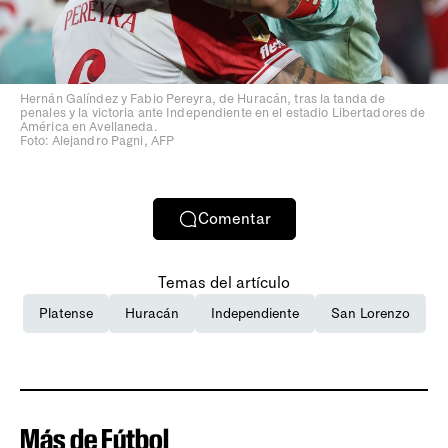
Hernán Galíndez y Fabio Pereyra, de Huracán, tras la tanda de
penales y la victoria ante Independiente en el estadio Libertadores de
América en Avellaneda.
Foto: Alejandro Pagni, AFP
Comentar
Temas del artículo
Platense
Huracán
Independiente
San Lorenzo
Más de Fútbol