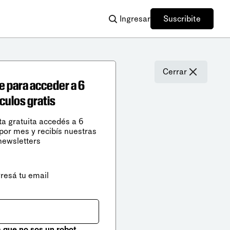
Ingresar
Suscribite
Cerrar
e para acceder a 6
ículos gratis
ta gratuita accedés a 6
 por mes y recibís nuestras
newsletters
gresá tu email
que no sos un robot