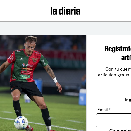
Registrat
art
Con tu cuen
artículos gratis
In
Email
*
Comprobá 