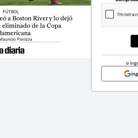
FÚTBOL
ó a Boston River y lo dejó
 eliminado de la Copa
damericana
Mauricio Panizza
o ing
in