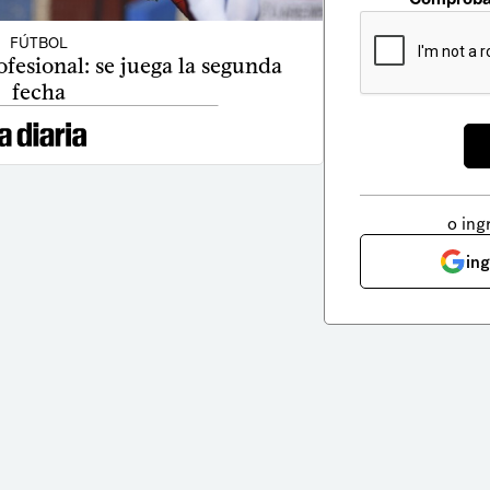
FÚTBOL
fesional: se juega la segunda
fecha
o ing
in