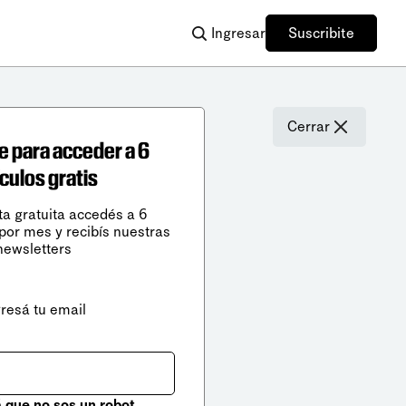
Ingresar
Suscribite
Cerrar
e para acceder a 6
ículos gratis
ta gratuita accedés a 6
 por mes y recibís nuestras
newsletters
gresá tu email
que no sos un robot