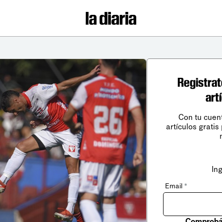
Registrat
art
Con tu cuen
artículos gratis
In
Email
*
Comprobá 