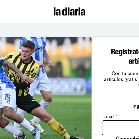
Registrat
art
Con tu cuen
artículos gratis
In
Email
*
Comprobá 