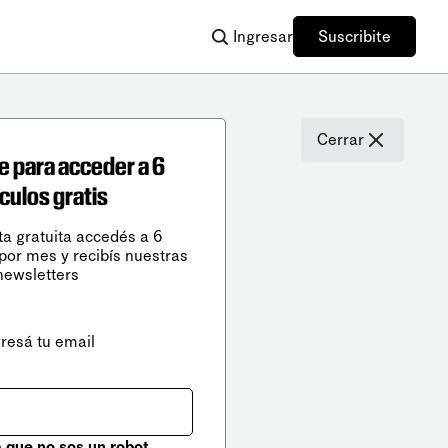
Ingresar
Suscribite
Cerrar
e para acceder a 6
ículos gratis
ta gratuita accedés a 6
 por mes y recibís nuestras
newsletters
gresá tu email
que no sos un robot