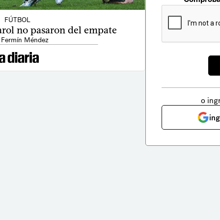
FÚTBOL
arol no pasaron del empate
 Fermín Méndez
o ing
in