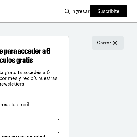
Ingresar
Suscribite
Cerrar
e para acceder a 6
ículos gratis
ta gratuita accedés a 6
 por mes y recibís nuestras
newsletters
gresá tu email
que no sos un robot