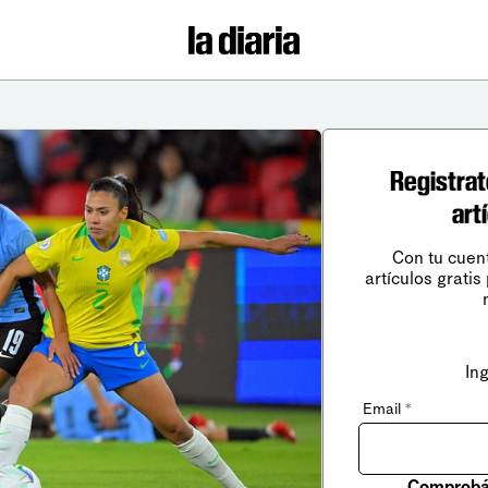
Registrat
art
Con tu cuen
artículos gratis
In
Email
*
Comprobá 