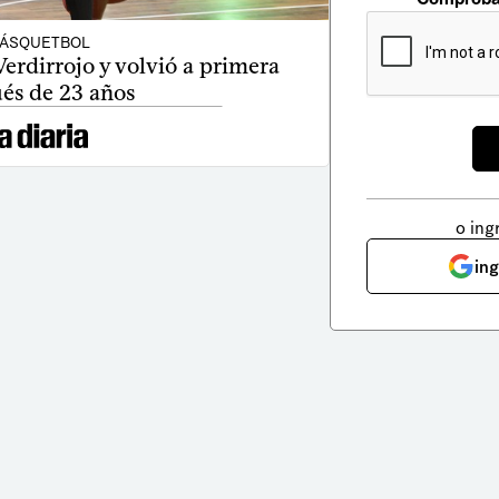
ÁSQUETBOL
erdirrojo y volvió a primera
és de 23 años
o ing
in