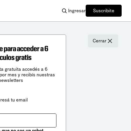
Ingresar
Suscribite
Cerrar
e para acceder a 6
ículos gratis
ta gratuita accedés a 6
 por mes y recibís nuestras
newsletters
gresá tu email
que no sos un robot