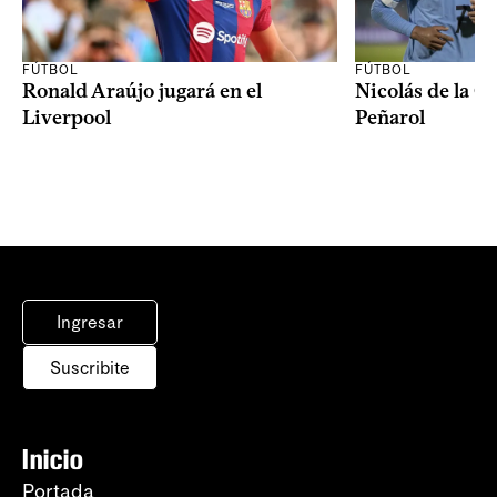
FÚTBOL
FÚTBOL
Ronald Araújo jugará en el
Nicolás de la C
Liverpool
Peñarol
Ingresar
Suscribite
Inicio
Portada