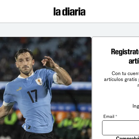
Registrat
art
Con tu cuen
artículos gratis
In
Email
*
Comprobá 