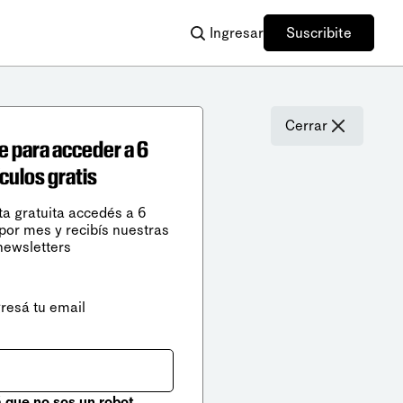
Ingresar
Suscribite
Cerrar
e para acceder a 6
ículos gratis
ta gratuita accedés a 6
 por mes y recibís nuestras
newsletters
gresá tu email
que no sos un robot