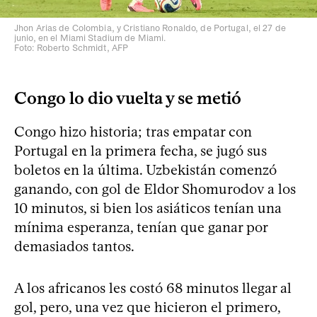
Jhon Arias de Colombia, y Cristiano Ronaldo, de Portugal, el 27 de
junio, en el Miami Stadium de Miami.
Foto: Roberto Schmidt, AFP
Congo lo dio vuelta y se metió
Congo hizo historia; tras empatar con
Portugal en la primera fecha, se jugó sus
boletos en la última. Uzbekistán comenzó
ganando, con gol de Eldor Shomurodov a los
10 minutos, si bien los asiáticos tenían una
mínima esperanza, tenían que ganar por
demasiados tantos.
A los africanos les costó 68 minutos llegar al
gol, pero, una vez que hicieron el primero,