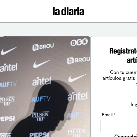
Registrat
art
Con tu cuen
artículos gratis
In
Email
*
Comprobá 