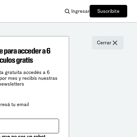
Ingresar
Suscribite
Cerrar
e para acceder a 6
ículos gratis
ta gratuita accedés a 6
 por mes y recibís nuestras
newsletters
gresá tu email
que no sos un robot