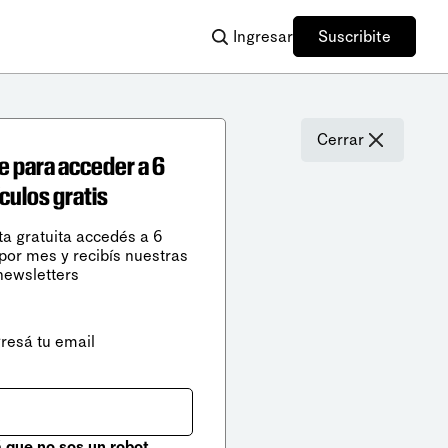
Ingresar
Suscribite
Cerrar
e para acceder a 6
ículos gratis
ta gratuita accedés a 6
 por mes y recibís nuestras
newsletters
gresá tu email
que no sos un robot