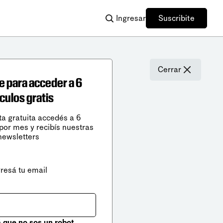
Ingresar
Suscribite
Cerrar
e para acceder a 6
ículos gratis
ta gratuita accedés a 6
 por mes y recibís nuestras
newsletters
gresá tu email
que no sos un robot