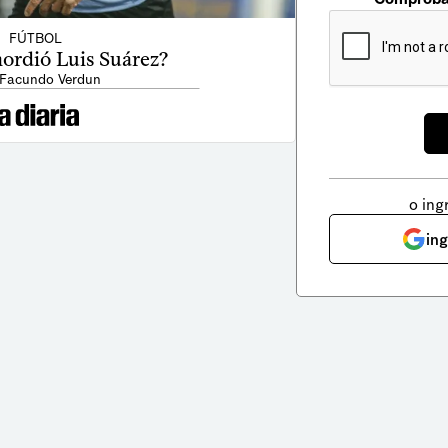
FÚTBOL
ordió Luis Suárez?
 Facundo Verdun
o ing
in