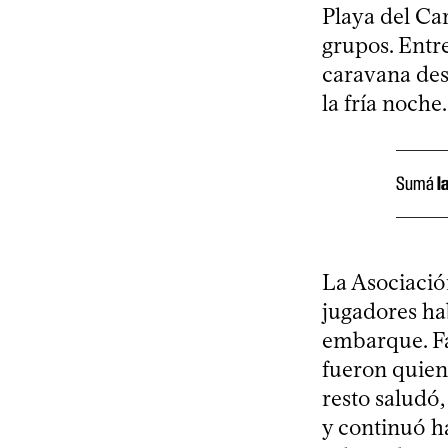
Playa del Ca
grupos. Entre
caravana des
la fría noche.
Sumá
l
La Asociació
jugadores ha
embarque. Fa
fueron quiene
resto saludó,
y continuó ha