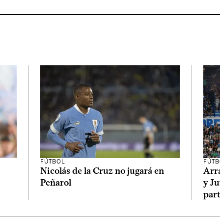
FÚTBOL
FÚTB
Nicolás de la Cruz no jugará en
Arr
Peñarol
y J
par