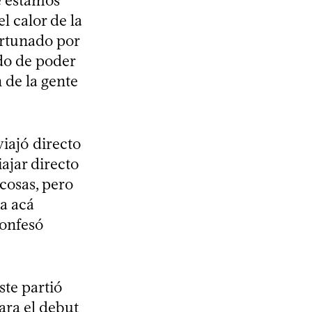
e estamos
l calor de la
ortunado por
ado de poder
 de la gente
iajó directo
ajar directo
 cosas, pero
ia acá
confesó
ste partió
ara el debut