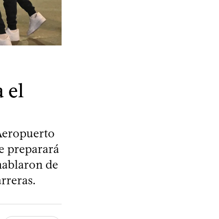
 el
 Aeropuerto
de preparará
 hablaron de
rreras.