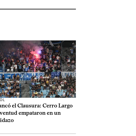
OL
ancó el Clausura: Cerro Largo
uventud empataron en un
tidazo