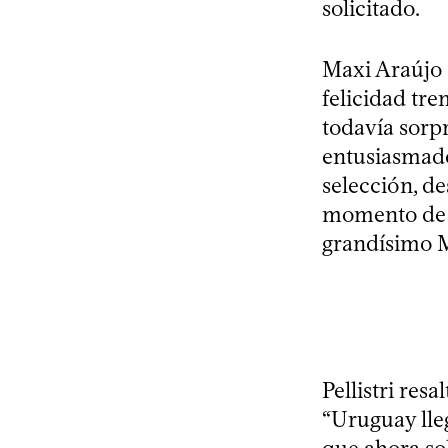
solicitado.
Maxi Araújo 
felicidad tre
todavía sorpr
entusiasmado
selección, d
momento de m
grandísimo M
Pellistri res
“Uruguay lle