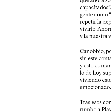
que ahora so
capacitados”.
gente como “
repetir la ex
vivirlo. Ahor
y la nuestra v
Canobbio, po
sin este cont
y esto es mar
lo de hoy sup
viviendo est
emocionado.
Tras esos con
rumbo a Play