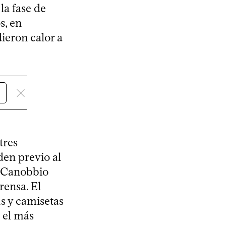
la fase de
s, en
ieron calor a
tres
den previo al
n Canobbio
rensa. El
as y camisetas
e el más