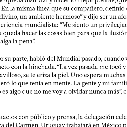
lo queda disfrutar y hacer lo mejor posible, qu
 En la misma línea que su compañero, definió e
divino, un ambiente hermoso” y dijo ser un af
periencia mundialista: “Me siento un privilegi
a queda hacer las cosas bien para que la ilusión
alga la pena”.
r su parte, habló del Mundial pasado, cuando v
acto con la hinchada. “La vez pasada me tocó vi
avilloso, se te eriza la piel. Uno espera muchas
eró lo que tenía en mente. La gente y mi famil
o es algo que no me voy a olvidar nunca más”, 
tactos con público y prensa, la delegación cele
a del Carmen. Uruguay trabajará en México p