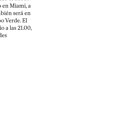
o en Miami, a
mbién será en
bo Verde. El
o a las 21.00,
des