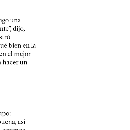
engo una
te”, dijo,
stró
ué bien en la
en el mejor
a hacer un
rupo:
uena, así