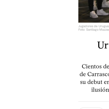
Jugadores de Uruguay,
Foto: Santiago Mazza
Ur
Cientos de
de Carrasco
su debut en
ilusió