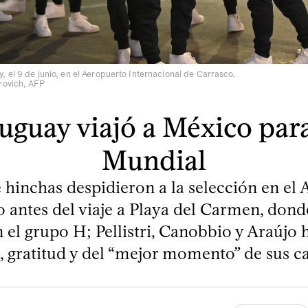
 el 9 de junio, en el Aeropuerto Internacional de Carrasco.
rovich, AFP
uguay viajó a México para
Mundial
 hinchas despidieron a la selección en el
 antes del viaje a Playa del Carmen, don
 el grupo H; Pellistri, Canobbio y Araújo
n, gratitud y del “mejor momento” de sus ca