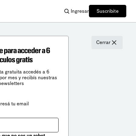
Ingresar
Suscribite
Cerrar
e para acceder a 6
ículos gratis
ta gratuita accedés a 6
 por mes y recibís nuestras
newsletters
gresá tu email
que no sos un robot