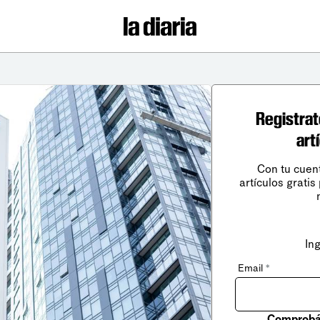
Registrat
art
Con tu cuen
artículos gratis
In
Email
*
Comprobá 