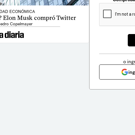
IDAD ECONÓMICA
re? Elon Musk compró Twitter
Pedro Copelmayer
o ing
in