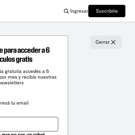
Ingresar
Suscribite
Cerrar
e para acceder a 6
ículos gratis
ta gratuita accedés a 6
 por mes y recibís nuestras
newsletters
gresá tu email
que no sos un robot