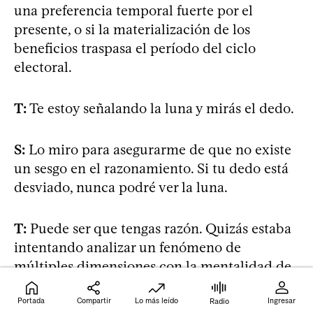
una preferencia temporal fuerte por el
presente, o si la materialización de los
beneficios traspasa el período del ciclo
electoral.
T:
Te estoy señalando la luna y mirás el dedo.
S:
Lo miro para asegurarme de que no existe
un sesgo en el razonamiento. Si tu dedo está
desviado, nunca podré ver la luna.
T:
Puede ser que tengas razón. Quizás estaba
intentando analizar un fenómeno de
múltiples dimensiones con la mentalidad de
un habitante de Planilandia. El volumen de
la realidad puede terminar curvando las
Portada
Compartir
Lo más leído
Ingresar
Radio