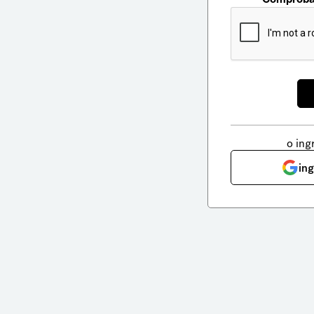
o ing
in