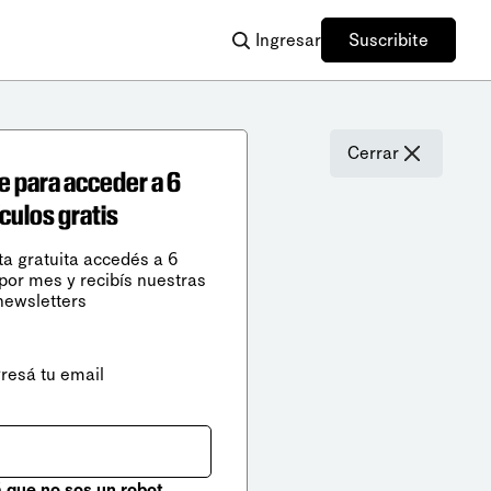
Ingresar
Suscribite
Cerrar
e para acceder a 6
ículos gratis
ta gratuita accedés a 6
 por mes y recibís nuestras
newsletters
gresá tu email
que no sos un robot