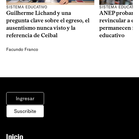
SISTEMA EDUCATIVO
SISTEMA EDUCATIV
Guilherme Lichand y una
ANEP probará u
pregunta clave sobre el egreso, el
revincular a es
ausentismo nunca visto y la
permanecen fue
referencia de Ceibal
educativo
Facundo Franco
Ingresar
Suscribite
Inicio