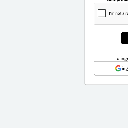
o ing
in