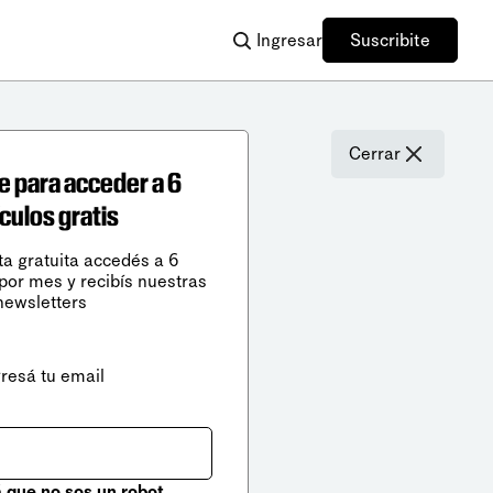
Ingresar
Suscribite
Cerrar
e para acceder a 6
ículos gratis
ta gratuita accedés a 6
 por mes y recibís nuestras
newsletters
gresá tu email
que no sos un robot