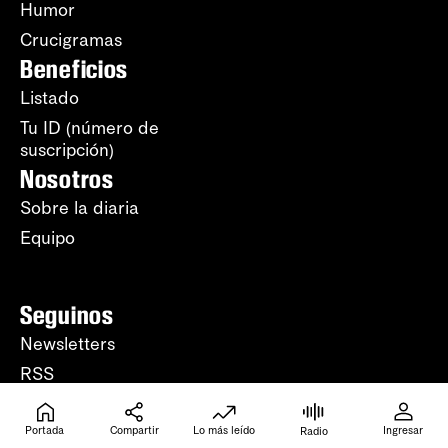
Humor
Crucigramas
Beneficios
Listado
Tu ID (número de
suscripción)
Nosotros
Sobre la diaria
Equipo
Seguinos
Newsletters
RSS
YouTube
WhatsApp
Portada
Compartir
Lo más leído
Ingresar
Radio