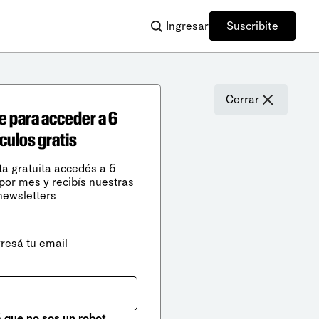
Ingresar
Suscribite
Cerrar
e para acceder a 6
ículos gratis
ta gratuita accedés a 6
 por mes y recibís nuestras
newsletters
gresá tu email
que no sos un robot