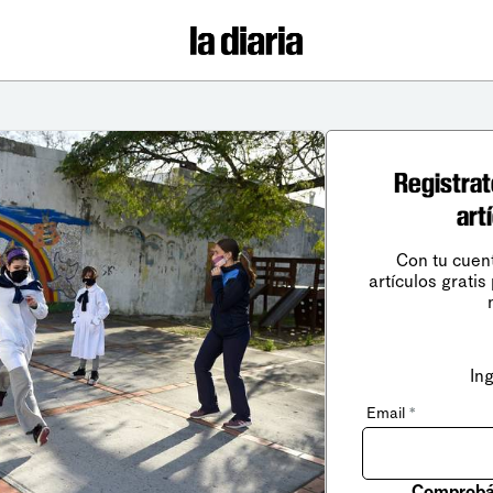
Registrat
art
Con tu cuen
artículos gratis
In
Email
*
Comprobá 