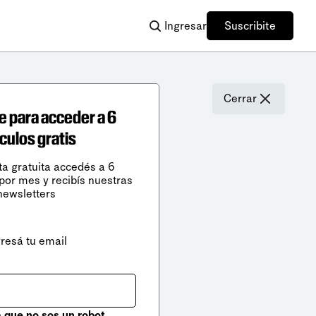
Ingresar
Suscribite
Cerrar
e para acceder a 6
ículos gratis
ta gratuita accedés a 6
 por mes y recibís nuestras
newsletters
gresá tu email
que no sos un robot