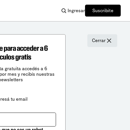
Ingresar
Suscribite
Cerrar
e para acceder a 6
ículos gratis
ta gratuita accedés a 6
 por mes y recibís nuestras
newsletters
gresá tu email
que no sos un robot