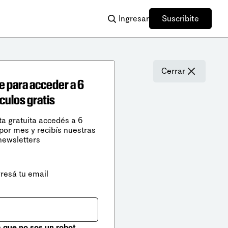
Ingresar
Suscribite
Cerrar
e para acceder a 6
ículos gratis
ta gratuita accedés a 6
 por mes y recibís nuestras
newsletters
gresá tu email
que no sos un robot