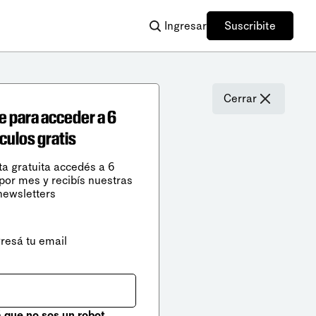
Ingresar
Suscribite
Cerrar
e para acceder a 6
ículos gratis
ta gratuita accedés a 6
 por mes y recibís nuestras
newsletters
gresá tu email
que no sos un robot