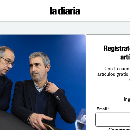
Registrat
art
Con tu cuen
artículos gratis
In
Email
*
Comprobá 