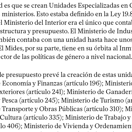
 es que se crean Unidades Especializadas en
s ministerios. Esto estaba definido en la Ley 19
l Ministerio del Interior era el único que cont
tructura y presupuesto. El Ministerio de Indus
mbién contaba con una unidad hasta hace unos
El Mides, por su parte, tiene en su órbita al Inm
tor de las políticas de género a nivel nacional
de presupuesto prevé la creación de estas unid
 Economía y Finanzas (artículo 196); Ministeri
teriores (artículo 241); Ministerio de Ganaderí
 Pesca (artículo 245); Ministerio de Turismo (a
 Transporte y Obras Públicas (artículo 310); Mi
Cultura (artículo 335); Ministerio de Trabajo 
ulo 406); Ministerio de Vivienda y Ordenamient