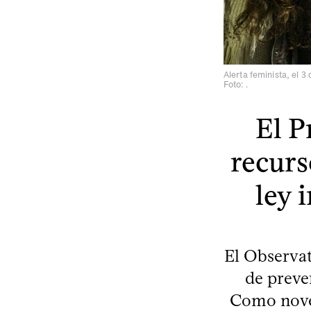
Alerta feminista, el 3 d
Foto: .
El P
recurs
ley 
El Observat
de preve
Como noved