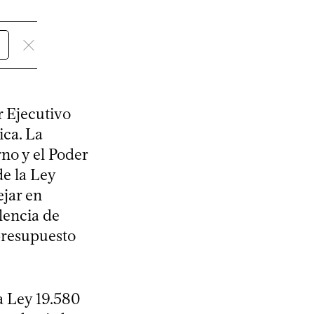
r Ejecutivo
ica. La
no y el Poder
e la Ley
ejar en
lencia de
 presupuesto
a Ley 19.580