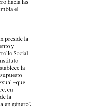
ro hacia las
ambia el
n preside la
ento y
rollo Social
nstituto
stablece la
esupuesto
Sexual –que
ce, en
de la
da en género”.