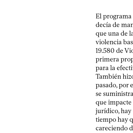
El programa 
decía de man
que una de la
violencia ba
19.580 de Vio
primera propu
para la efect
También hizo
pasado, por 
se suministra
que impacte 
jurídico, hay
tiempo hay q
careciendo de