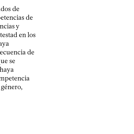
ados de
etencias de
ncias y
testad en los
haya
secuencia de
que se
 haya
ompetencia
 género,