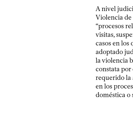
A nivel judic
Violencia de
“procesos rel
visitas, susp
casos en los 
adoptado jud
la violencia 
constata por
requerido la
en los proces
doméstica o 