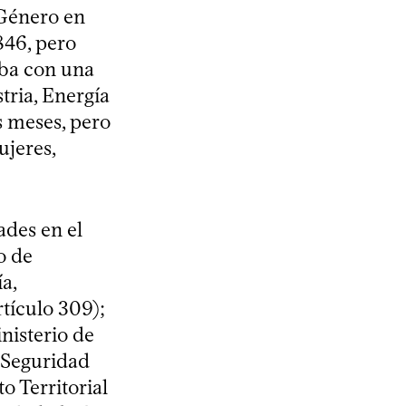
 Género en
.846, pero
aba con una
tria, Energía
 meses, pero
ujeres,
.
ades en el
o de
a,
rtículo 309);
nisterio de
y Seguridad
o Territorial