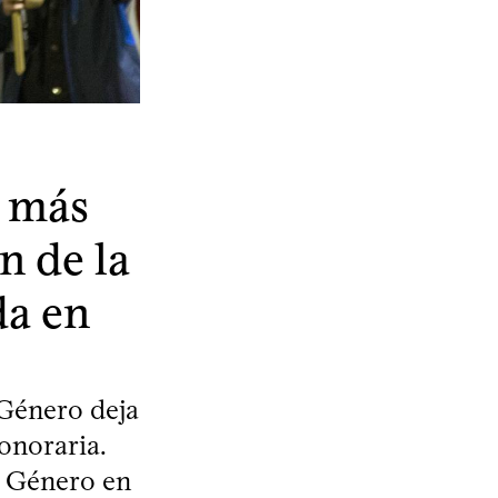
a más
n de la
da en
 Género deja
onoraria.
n Género en