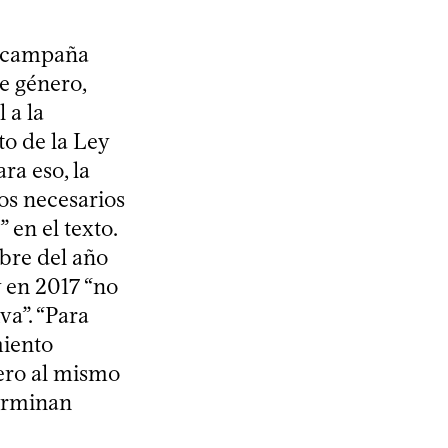
n campaña
e género,
 a la
to de la Ley
ra eso, la
sos necesarios
 en el texto.
bre del año
 en 2017 “no
va”. “Para
miento
pero al mismo
terminan