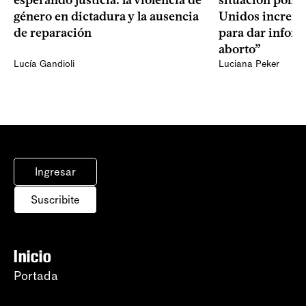
esperando justicia: la violencia de
situación polít
género en dictadura y la ausencia
Unidos increme
de reparación
para dar infor
aborto”
Lucía Gandioli
Luciana Peker
Ingresar
Suscribite
Inicio
Portada