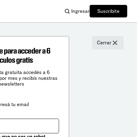
Ingresar
Suscribite
Cerrar
e para acceder a 6
ículos gratis
ta gratuita accedés a 6
 por mes y recibís nuestras
newsletters
gresá tu email
que no sos un robot