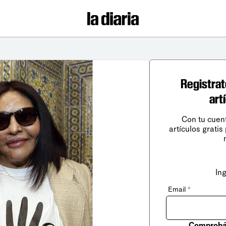
Registrat
art
Con tu cuen
artículos gratis
In
Email
*
Comprobá 