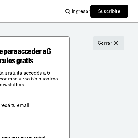
Ingresar
Suscribite
Cerrar
e para acceder a 6
ículos gratis
ta gratuita accedés a 6
 por mes y recibís nuestras
newsletters
gresá tu email
que no sos un robot