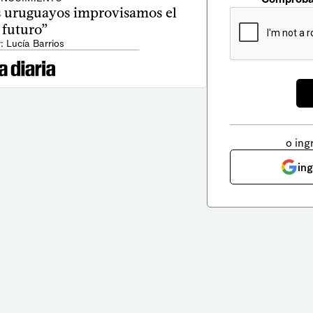
os uruguayos improvisamos el
futuro”
: Lucía Barrios
o ing
in