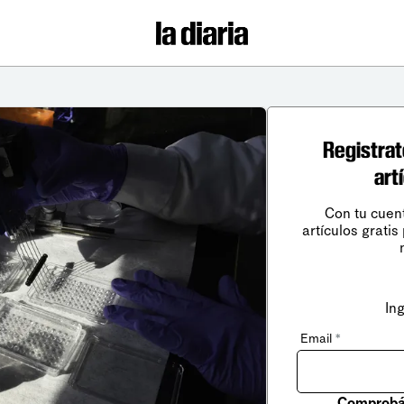
Registrat
art
Con tu cuen
artículos gratis
In
Email
*
Comprobá 