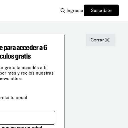
Ingresar
Suscribite
Cerrar
e para acceder a 6
ículos gratis
ta gratuita accedés a 6
 por mes y recibís nuestras
newsletters
gresá tu email
que no sos un robot