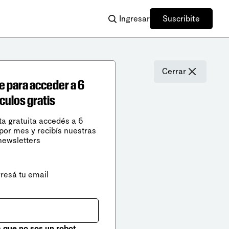
Ingresar
Suscribite
Cerrar
e para acceder a 6
ículos gratis
ta gratuita accedés a 6
 por mes y recibís nuestras
newsletters
gresá tu email
que no sos un robot