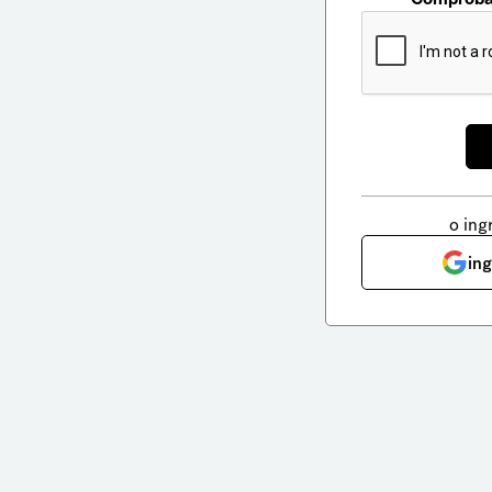
o ing
in