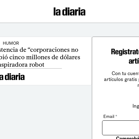
HUMOR
stencia de “corporaciones no
Registrat
bió cinco millones de dólares
art
aspiradora robot
Con tu cuen
artículos gratis
In
Email
*
Comprobá 