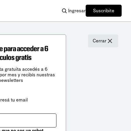
Ingresar
Suscribite
Cerrar
e para acceder a 6
ículos gratis
ta gratuita accedés a 6
 por mes y recibís nuestras
newsletters
gresá tu email
que no sos un robot