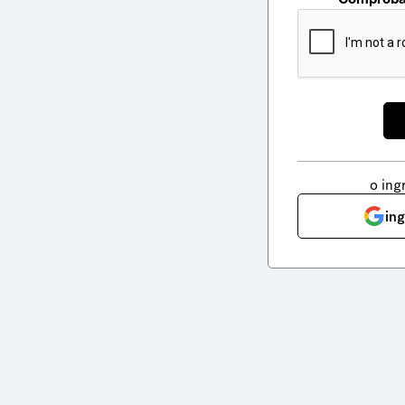
o ing
in