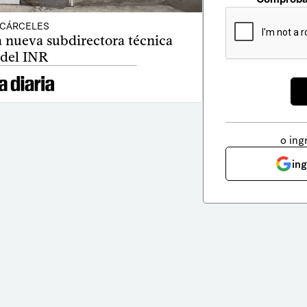
CÁRCELES
a nueva subdirectora técnica
del INR
o ing
in