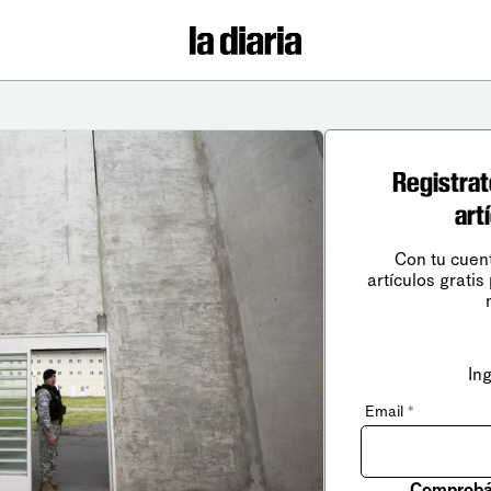
Registrat
art
Con tu cuen
artículos gratis
In
Email
*
Comprobá 