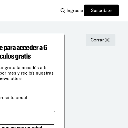
Ingresar
Suscribite
Cerrar
e para acceder a 6
ículos gratis
ta gratuita accedés a 6
 por mes y recibís nuestras
newsletters
gresá tu email
que no sos un robot