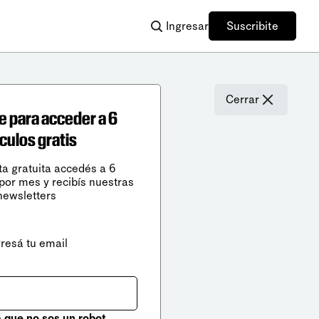
Ingresar
Suscribite
Cerrar
e para acceder a 6
ículos gratis
ta gratuita accedés a 6
 por mes y recibís nuestras
newsletters
gresá tu email
que no sos un robot