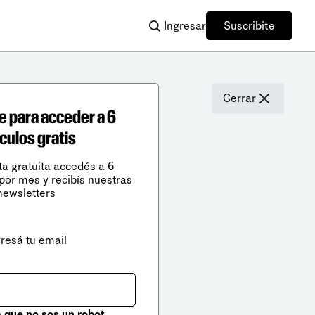
Ingresar
Suscribite
Cerrar
e para acceder a 6
ículos gratis
ta gratuita accedés a 6
 por mes y recibís nuestras
newsletters
gresá tu email
que no sos un robot