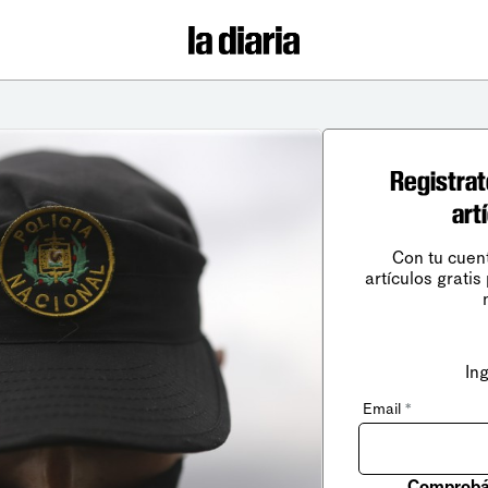
Registrat
art
Con tu cuen
artículos gratis
In
Email
*
Comprobá 