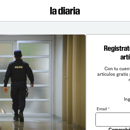
Registrat
art
Con tu cuen
artículos gratis
In
Email
*
Comprobá 