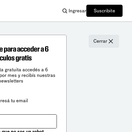
Ingresar
Suscribite
Cerrar
e para acceder a 6
ículos gratis
ta gratuita accedés a 6
 por mes y recibís nuestras
newsletters
gresá tu email
que no sos un robot