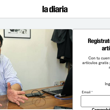
Registrat
art
Con tu cuen
artículos gratis
In
Email
*
Comprobá 