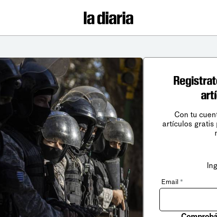
Registrat
art
Con tu cuen
artículos gratis
In
Email
*
Comprobá 