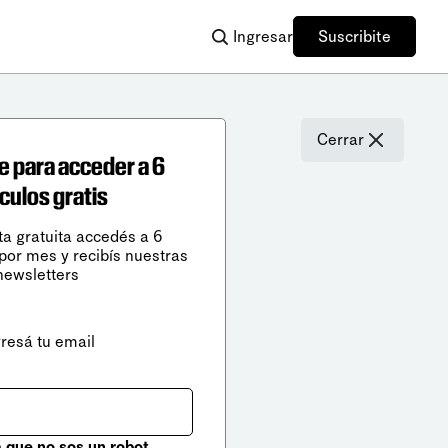
Ingresar
Suscribite
Cerrar
e para acceder a 6
ículos gratis
ta gratuita accedés a 6
 por mes y recibís nuestras
newsletters
gresá tu email
que no sos un robot